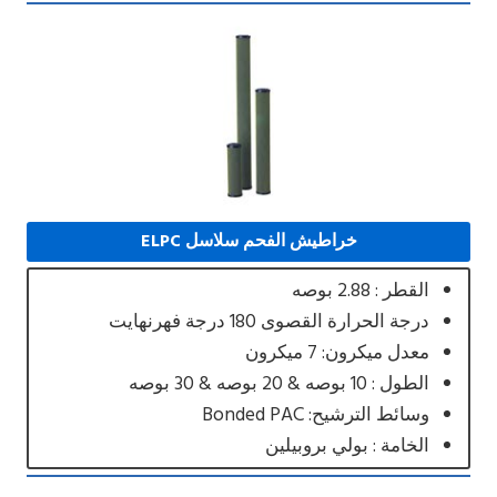
خراطيش الفحم سلاسل ELPC
القطر : 2.88 بوصه
درجة الحرارة القصوى 180 درجة فهرنهايت
معدل ميكرون: 7 ميكرون
الطول : 10 بوصه & 20 بوصه & 30 بوصه
وسائط الترشيح: Bonded PAC
الخامة : بولي بروبيلين