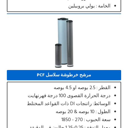
الخامة : بولي بروبيلين
مرشح خرطوشة سلاسل PCF
القطر : 2.5 بوصه او 4.5 بوصه
درجة الحرارة القصوى 100 درجة فهرنهايت
الوسائط: راتنجات DI ذات القواعد المختلط
الطول : 10 بوصه & 20 بوصه
سعة الحبوب : 270 - 1850
معدل التدفق: 0.25-1.25 جالون في الدقيقة