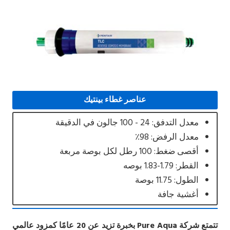
عناصر غطاء بينتيك
معدل التدفق: 24 - 100 جالون في الدقيقة
معدل الرفض: 98٪
أقصى ضغط: 100 رطل لكل بوصة مربعة
القطر: 1.79-1.83 بوصه
الطول: 11.75 بوصة
أغشية جافة
تتمتع شركة Pure Aqua بخبرة تزيد عن 20 عامًا كمزود عالمي