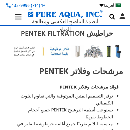
ا لعربية

+1 (714) 432-9996
call
Search
person

Keyword:
أنظمة التناضح العكسي ومعالجة
المياه
خراطيش PENTEK FILTRATION
مرشحات وفلاتر PENTEK
فوائد مرشحات وفلاتر PENTEK
توفر التصميم المتين الموثوقية والتي تقاوم التلوث
الكيميائي
تستوعب أنظمة الترشيح PENTEK جميع أحجام
الخطوط تقريبًا
مناسبة لتلائم تقريبًا جميع أغلفة خرطوشة الفلتر في