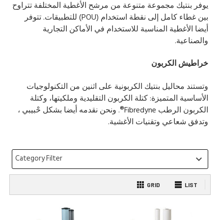
يوفر بنتيك مجموعة متنوعة من مرشح الأغطية المختلفة تتراوح
بين غطاء كامل إلى نقطة استخدام (POU) للتطبيقات. تتوفر
أيضا الأغطية المناسبة للاستخدام في الأماكن التجارية
والصناعية.
خراطيش الكربون
وتستند محاليل بنتيك الكربونية على اثنين من التكنولوجيات
الأساسية المتميزة: كتلة الكربون التقليدية وملكيتها، وكتلة
الكربون الرطب Fibredyne®. ونحن نقدمه أيضا بشكل حْبيبي ،
وتدفق شعاعي وتقنيات الأغشية.
Category Filter
keyboard_arrow_down
GRID
LIST