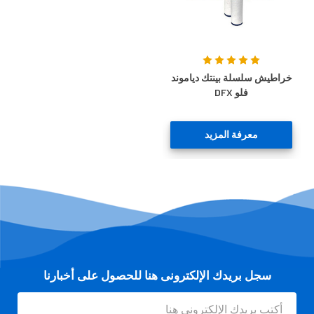
خراطيش سلسلة بينتك دياموند
فلو DFX
معرفة المزيد
سجل بريدك الإلكترونى هنا للحصول على أخبارنا
عنوان