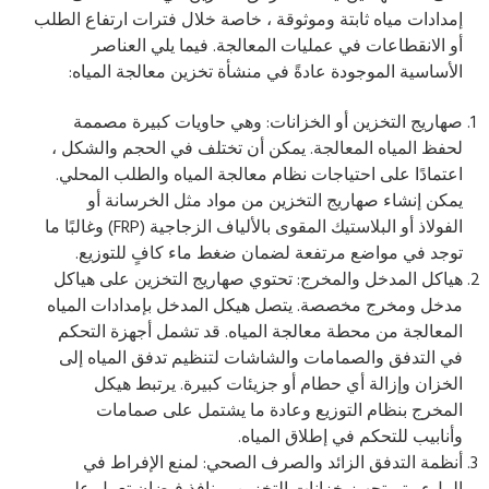
إمدادات مياه ثابتة وموثوقة ، خاصة خلال فترات ارتفاع الطلب
أو الانقطاعات في عمليات المعالجة. فيما يلي العناصر
الأساسية الموجودة عادةً في منشأة تخزين معالجة المياه:
صهاريج التخزين أو الخزانات: وهي حاويات كبيرة مصممة
لحفظ المياه المعالجة. يمكن أن تختلف في الحجم والشكل ،
اعتمادًا على احتياجات نظام معالجة المياه والطلب المحلي.
يمكن إنشاء صهاريج التخزين من مواد مثل الخرسانة أو
الفولاذ أو البلاستيك المقوى بالألياف الزجاجية (FRP) وغالبًا ما
توجد في مواضع مرتفعة لضمان ضغط ماء كافٍ للتوزيع.
هياكل المدخل والمخرج: تحتوي صهاريج التخزين على هياكل
مدخل ومخرج مخصصة. يتصل هيكل المدخل بإمدادات المياه
المعالجة من محطة معالجة المياه. قد تشمل أجهزة التحكم
في التدفق والصمامات والشاشات لتنظيم تدفق المياه إلى
الخزان وإزالة أي حطام أو جزيئات كبيرة. يرتبط هيكل
المخرج بنظام التوزيع وعادة ما يشتمل على صمامات
وأنابيب للتحكم في إطلاق المياه.
أنظمة التدفق الزائد والصرف الصحي: لمنع الإفراط في