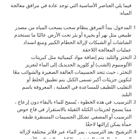
فيما يلي العناصر الأساسية التي توجد عادة في مرافق معالجة
المياه:
المدخول: يبدأ المرفق بنظام سحب يسحب المياه من مصدر
طبيعي مثل نهر أو بحيرة أو بئر تحت الأرض. غالبًا ما تستخدم
الشاشات أو الشبكات لإزالة الحطام الكبير ومنع انسداد
عمليات المعالجة اللاحقة.
التخثر والتلبد: يتم إضافة مواد كيميائية مثل كبريتات
الألومنيوم (الشب) أو كلوريد الحديديك إلى الماء لتعزيز
التخثر ، حيث تتحد الجسيمات العالقة الصغيرة والشوائب معًا
لتكوين جزيئات أكبر تسمى الكتل. يتم تطبيق الخلط أو
التقليب اللطيف للمساعدة في العملية ، المعروفة باسم
التلبد.
الترسيب: في هذه الخطوة ، يُسمح للماء بالبقاء دون إزعاج ،
مما يسمح لجزيئات الكتلة الثقيلة بالاستقرار في قاع حوض
الترسيب أو المصفي. تشكل الجسيمات المستقرة طبقة
حمأة يمكن إزالتها لاحقًا.
الترشيح: بعد الترسيب ، يمر الماء عبر فلاتر مختلفة لإزالة