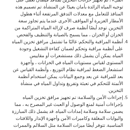
الملء ، تم تجهيز خزانات التخزين بمنافذ فيضان تعمل على
توجيه المياه الزائدة بأمان بعيدًا عن المنشأة. تم تصميم هذه
المنافذ للتعامل مع معدلات التدفق المرتفعة أثناء هطول
الأمطار الغزيرة أو المواقف الأخرى عندما يتم تجاوز سعة
التخزين. توجد أيضًا أنظمة صرف لإزالة المياه المتراكمة من
الخزان أو الخزان ، مما يسمح بالصيانة والتنظيف والفحص.
أنظمة المراقبة والتحكم: غالبًا ما تشتمل مرافق تخزين المياه
على أنظمة مراقبة وتحكم لضمان كفاءة التشغيل وجودة
المياه. يمكن أن يشمل ذلك مستشعرات أو مقاييس
المستوى لقياس مستويات المياه في الخزانات ، وأجهزة
استشعار الضغط لمراقبة نظام التوزيع ، وأنظمة القياس عن
بعد للمراقبة عن بعد وجمع البيانات. يمكن استخدام أنظمة
الأتمتة للتحكم في تعبئة وتفريغ وتداول المياه في منشأة
التخزين.
إجراءات الأمن والسلامة: تم تجهيز مرافق تخزين المياه
بإجراءات أمنية لمنع الوصول أو العبث غير المصرح به ، مما
يضمن سلامة وسلامة إمدادات المياه. قد يشمل ذلك المبارزة
والبوابات المغلقة وكاميرات الأمن وأجهزة الإنذار واللافتات
المناسبة. تتوفر أيضًا ميزات السلامة مثل السلالم والممرات