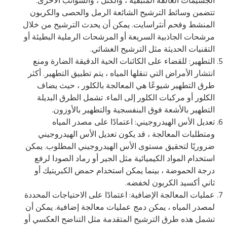
الجسيمات العالقة المتبقية ، والكتل ، والشوائب الأخرى.
تتضمن وسائط الترشيح الشائعة الرمل والحصى والكربون
المنشط وفحم أنثراسايت. يمكن أن يحدث الترشيح من خلال
مرشحات الجاذبية السريعة أو المرشحات الرملية البطيئة أو
التقنيات الحديثة مثل الترشيح الغشائي.
التطهير: للقضاء على الكائنات الحية الدقيقة الضارة ومنع
انتشار الأمراض التي تنقلها المياه ، يتم تطبيق التطهير. أكثر
طرق التطهير شيوعًا هي المعالجة بالكلور ، حيث يضاف
الكلور أو مركبات الكلور إلى الماء. تشمل الطرق البديلة
التطهير بالأشعة فوق البنفسجية والتطهير بالأوزون.
تعديل الأس الهيدروجيني: اعتمادًا على مصدر المياه
ومتطلبات المعالجة ، قد يكون تعديل الأس الهيدروجيني
ضروريًا لتحقيق مستوى الأس الهيدروجيني المطلوب. يمكن
استخدام المواد الكيميائية مثل الجير أو رماد الصودا لرفع
درجة الحموضة ، بينما يمكن استخدام حمض الكبريتيك أو
ثاني أكسيد الكربون لخفضه.
عمليات المعالجة الإضافية: اعتمادًا على الاحتياجات المحددة
لمصدر المياه ، يمكن دمج عمليات معالجة إضافية. يمكن أن
تشمل هذه طرق الترشيح المتقدمة مثل التناضح العكسي أو