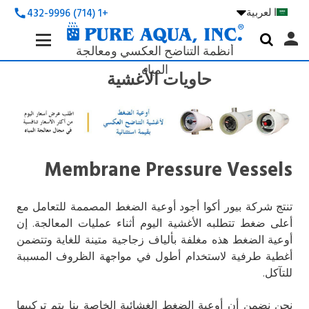
ا لعربية

+1 (714) 432-9996
call
Search
person

Keyword:
أنظمة التناضح العكسي ومعالجة
المياه
حاويات الأغشية
Membrane Pressure Vessels
تنتج شركة بيور أكوا أجود أوعية الضغط المصممة للتعامل مع
أعلى ضغط تتطلبه الأغشية اليوم أثناء عمليات المعالجة. إن
أوعية الضغط هذه مغلفة بألياف زجاجية متينة للغاية وتتضمن
أغطية طرفية لاستخدام أطول في مواجهة الظروف المسببة
للتآكل.
نحن نضمن أن أوعية الضغط الغشائية الخاصة بنا يتم تركيبها