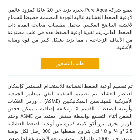
تتمتع شركة Pure Aqua بخبرة تزيد عن 20 عامًا كمزود عالمي
لأوعية الضغط الغشائية عالية الجودة المصممة خصيصًا للسماح
لأغشية التناضح العكسي بتحمل تطبيقات معالجة المياه ذات
الضغط العالي. يتم تقوية أوعية الضغط هذه في علب مصنوعة
من الألياف الزجاجية ، مما يزيد بشكل كبير من قوة ومتانة
الأغشية.
طلب التسعير
تم تصميم أوعية الضغط الغشائية للاستخدام المستمر كإسكان
لعناصر الغشاء. تم تصميم السفينة لتفي بمعايير الجمعية
الأمريكية للمهندسين الميكانيكيين (ASME) ، ورمز الغلايات
وأوعية الضغط ، القسم X. وبتكلفة إضافية ، يمكن فحص
السفن أثناء التصنيع بواسطة مفتش معتمد من ASME وختم
الرمز. يخزن بيور أكوا كمية كبيرة من أوعية الضغط الغشائية
2.5 "و 4" و 8 "التي يتراوح ضغطها من 300 رطل لكل بوصة
مربعة حتى 1000 رطل لكل بوصة مربعة لأنظمة غشاء الضغط