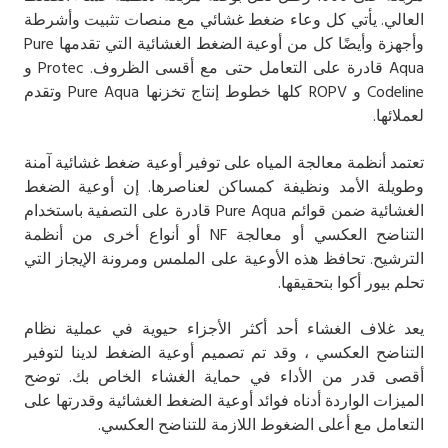
العالي. يأتي كل وعاء ضغط غشائي مع منصات تثبيت وأشرطة
وأجهزة وأيضًا كل من أوعية الضغط الغشائية التي تقدمها Pure
Aqua قادرة على التعامل حتى مع أقسى الظروف. Protec و
Codeline و ROPV كلها خطوط إنتاج تخزنها Pure Aqua وتقدم
لعملائها.
تعتمد أنظمة معالجة المياه على توفير أوعية ضغط غشائية آمنة
وطويلة الأمد ونظيفة كمساكن لعناصرها. إن أوعية الضغط
الغشائية ضمن قوائم Pure Aqua قادرة على التصفية باستخدام
التناضح العكسي أو معالجة NF أو أنواع أخرى من أنظمة
الترشيح. تحافظ هذه الأوعية على الملمس ومرونة الإيجاز التي
تحلم بيور أكوا بتحقيقها.
يعد غلاف الغشاء أحد أكثر الأجزاء حيوية في عملية نظام
التناضح العكسي ، وقد تم تصميم أوعية الضغط لدينا لتوفير
أقصى قدر من الأداء في حماية الغشاء الخاص بك. توضح
الميزات الواردة أدناه فوائد أوعية الضغط الغشائية وقدرتها على
التعامل مع أعلى الضغوط اللازمة للتناضح العكسي.