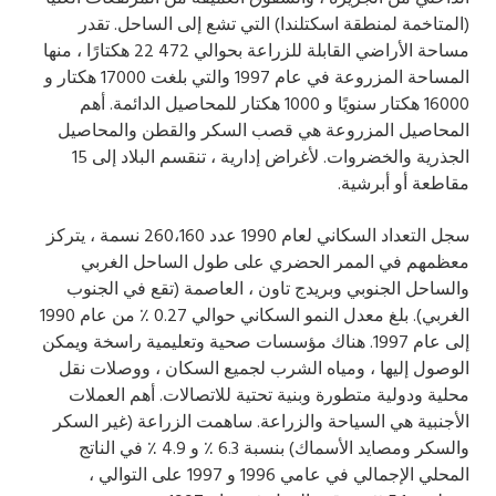
(المتاخمة لمنطقة اسكتلندا) التي تشع إلى الساحل. تقدر
مساحة الأراضي القابلة للزراعة بحوالي 472 22 هكتارًا ، منها
المساحة المزروعة في عام 1997 والتي بلغت 17000 هكتار و
16000 هكتار سنويًا و 1000 هكتار للمحاصيل الدائمة. أهم
المحاصيل المزروعة هي قصب السكر والقطن والمحاصيل
الجذرية والخضروات. لأغراض إدارية ، تنقسم البلاد إلى 15
مقاطعة أو أبرشية.
سجل التعداد السكاني لعام 1990 عدد 260،160 نسمة ، يتركز
معظمهم في الممر الحضري على طول الساحل الغربي
والساحل الجنوبي وبريدج تاون ، العاصمة (تقع في الجنوب
الغربي). بلغ معدل النمو السكاني حوالي 0.27 ٪ من عام 1990
إلى عام 1997. هناك مؤسسات صحية وتعليمية راسخة ويمكن
الوصول إليها ، ومياه الشرب لجميع السكان ، ووصلات نقل
محلية ودولية متطورة وبنية تحتية للاتصالات. أهم العملات
الأجنبية هي السياحة والزراعة. ساهمت الزراعة (غير السكر
والسكر ومصايد الأسماك) بنسبة 6.3 ٪ و 4.9 ٪ في الناتج
المحلي الإجمالي في عامي 1996 و 1997 على التوالي ،