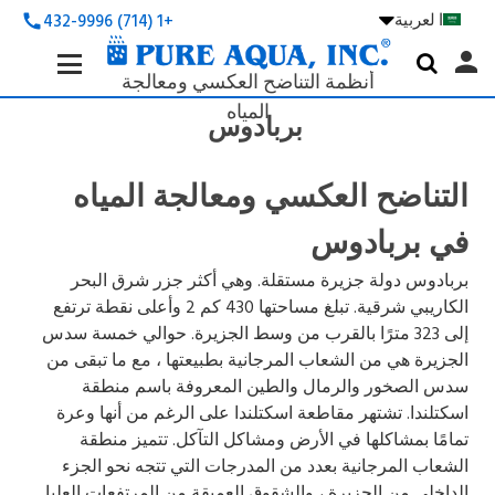
ا لعربية

+1 (714) 432-9996
call
Search
person

Keyword:
أنظمة التناضح العكسي ومعالجة
المياه
بربادوس
التناضح العكسي ومعالجة المياه
في بربادوس
بربادوس دولة جزيرة مستقلة. وهي أكثر جزر شرق البحر
الكاريبي شرقية. تبلغ مساحتها 430 كم 2 وأعلى نقطة ترتفع
إلى 323 مترًا بالقرب من وسط الجزيرة. حوالي خمسة سدس
الجزيرة هي من الشعاب المرجانية بطبيعتها ، مع ما تبقى من
سدس الصخور والرمال والطين المعروفة باسم منطقة
اسكتلندا. تشتهر مقاطعة اسكتلندا على الرغم من أنها وعرة
تمامًا بمشاكلها في الأرض ومشاكل التآكل. تتميز منطقة
الشعاب المرجانية بعدد من المدرجات التي تتجه نحو الجزء
الداخلي من الجزيرة ، والشقوق العميقة من المرتفعات العليا