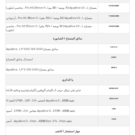
52885-DS15Z
مصباح Aquafine UV ، L (15 بوصة / 381 مم) ، 5-Pin HX 254nm ، نحاسي (ملون)
52885-TS60N
مصباح Aquafine UV ، L (60 بوصة / 1524 ملم) ، 5-Pin HX 185nm ، أرجواني
مصباح Aquafine UV ، L (60 بوصة / 1524 ملم) ، 5-Pin HX 254nm ، نحاسي
52885-DS60Z
(ملون)
سائق المصباح / الصابورة
43474-3
سائق مصباح Aquafine ، LP GHO 100-240V
917067
استبدال سائق المصباح
16518-3
سائق مصباح Aquafine ، LP G 100-240V
يا الدائري
002190-214F
خاتم على شكل حرف O بأكمام أكوافين (أكمام قياسية وعالية الأداء)
002211-214F
حلقة Aquafine O ، AS568 الحجم -214 ، EPDM ، USP الفئة VI
4253
حلقة Aquafine O ، EPDM ، AS568 مقاس -214 ، EPDM ، أسود
40413
حلقة Aquafine O ، Viton ، AS568 Size -214 ، Viton ، أحمر
جهاز استشعار / كاشف