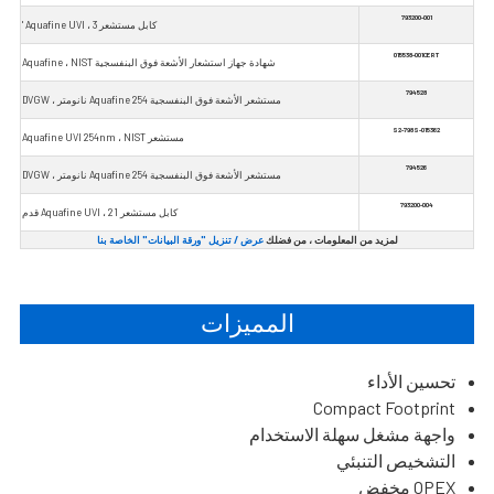
793200-001
كابل مستشعر Aquafine UVI ، 3 '
015538-001CERT
شهادة جهاز استشعار الأشعة فوق البنفسجية Aquafine ، NIST
794528
مستشعر الأشعة فوق البنفسجية Aquafine 254 نانومتر ، DVGW
015362-S2-798S
مستشعر Aquafine UVI 254nm ، NIST
794526
مستشعر الأشعة فوق البنفسجية Aquafine 254 نانومتر ، DVGW
793200-004
كابل مستشعر Aquafine UVI ، 21 قدم
لمزيد من المعلومات ، من فضلك
عرض / تنزيل "ورقة البيانات" الخاصة بنا
المميزات
تحسين الأداء
Compact Footprint
واجهة مشغل سهلة الاستخدام
التشخيص التنبئي
OPEX مخفض