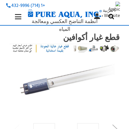
+1 (714) 432-9996
call
ا لعربية
Search
person


Keyword:
أنظمة التناضح العكسي ومعالجة
المياه
قطع غيار أكوافين