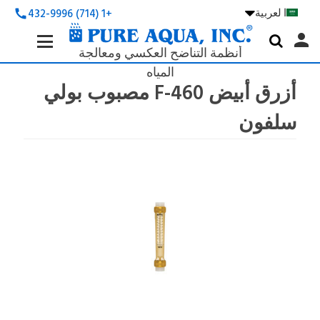
ا لعربية

+1 (714) 432-9996
call
Search
person

Keyword:
أنظمة التناضح العكسي ومعالجة
المياه
أزرق أبيض F-460 مصبوب بولي
سلفون