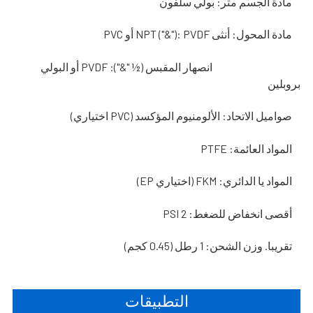
مادة الجسم متر: بولي سلفون
مادة المحول: أنثى NPT ("&"): PVDF أو PVC
انصهار المقبس (½ "&"): PVDF أو البولي
بروبلين
صواميل الاتحاد: الألومنيوم المؤكسد (PVC اختياري)
المواد العائمة: PTFE
المواد يا الدائري: FKM (اختياري EP)
أقصى انخفاض للضغط: 2 PSI
تقريبا. وزن الشحن: 1 رطل (0.45 كجم)
التطبيقات