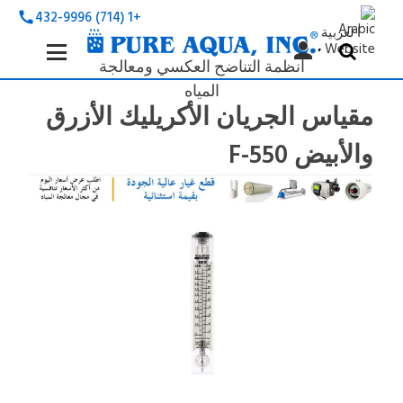
+1 (714) 432-9996
call
ا لعربية
Search
person


Keyword:
أنظمة التناضح العكسي ومعالجة
المياه
مقياس الجريان الأكريليك الأزرق
والأبيض F-550