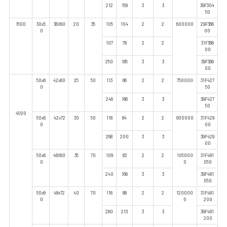
212
158
3
3
39F304
50
1500
30x5
36X60
20
35
105
104
2
2
600000
29F366
0
00
107
78
2
2
31F366
00
250
185
3
3
39F366
00
50x6
42x60
25
50
113
86
2
2
750000
31F427
0
50
246
186
3
3
39F427
50
4500
50x6
42x72
30
50
118
84
2
2
900000
31F429
0
00
268
200
3
3
39F429
00
50x6
48X60
35
70
109
83
2
2
105000
31F481
0
0
050
240
166
3
3
39F481
050
50x6
48x72
40
70
116
88
2
2
120000
31F481
0
0
200
280
213
3
3
39F481
200