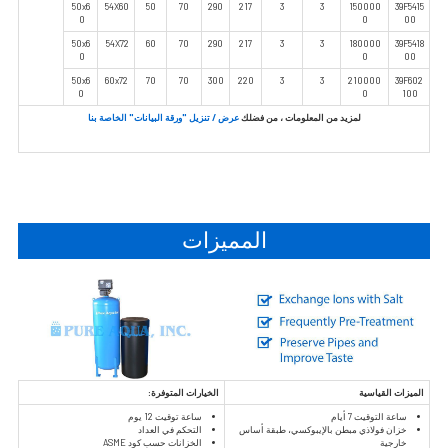
50x6
54X60
50
70
290
217
3
3
150000
39F5415
0
0
00
50x6
54X72
60
70
290
217
3
3
180000
39F5418
0
0
00
50x6
60x72
70
70
300
220
3
3
210000
39F602
0
0
100
لمزيد من المعلومات ، من فضلك
عرض / تنزيل "ورقة البيانات" الخاصة بنا
المميزات
الميزات القياسية
الخيارات المتوفرة:
ساعة التوقيت 7 أيام
ساعة توقيت 12 يوم
خزان فولاذي مبطن بالإيبوكسي، طبقة أساس
التحكم في العداد
خارجية
الخزانات حسب كود ASME