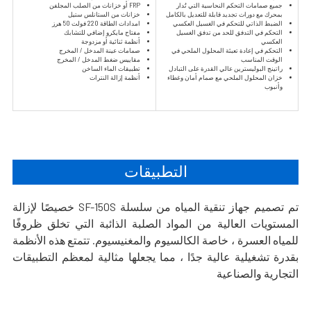
جميع صمامات التحكم النحاسية التي تُدار
FRP أو خزانات من الصلب المجلفن
بمحرك مع دورات تجديد قابلة للتعديل بالكامل
خزانات من الستانلس ستيل
الضبط الذاتي للتحكم في الغسيل العكسي
امدادات الطاقة 220 فولت 50 هرز
التحكم في التدفق للحد من تدفق الغسيل
مفتاح مايكرو إضافي للتشابك
العكسي
أنظمة ثنائية أو مزدوجة
التحكم في إعادة تعبئة المحلول الملحي في
صمامات عينة المدخل / المخرج
الوقت المناسب
مقاييس ضغط المدخل / المخرج
راتينج البوليسترين عالي القدرة على التبادل
تطبيقات الماء الساخن
خزان المحلول الملحي مع صمام أمان وغطاء
أنظمة إزالة النترات
وأنبوب
التطبيقات
تم تصميم جهاز تنقية المياه من سلسلة SF-150S خصيصًا لإزالة
المستويات العالية من المواد الصلبة الذائبة التي تخلق ظروفًا
للمياه العسرة ، خاصة الكالسيوم والمغنيسيوم. تتمتع هذه الأنظمة
بقدرة تشغيلية عالية جدًا ، مما يجعلها مثالية لمعظم التطبيقات
التجارية والصناعية