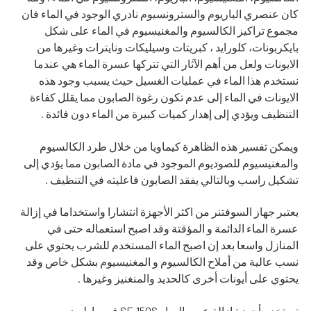
كان عنصري الباريوم والسترونسيوم نادري الوجود في الماء فان
مجموع تراكيز الكالسيوم والمغنيسيوم في الماء على شكل
بايكربونات، كلورايد ، كبريتات وسيليكات ونايترات وغيرها من
الايونات ولعل من أهم الآثار التي تتركها عسرة الماء هي عندما
نستخدم هذا الماء في عمليات الغسيل حيث يسبب وجود هذه
الايونات في الماء إلى عدم تكون رغوة الصابون مما يقلل كفاءة
التنظيف ويؤدي إلى إهدار كميات كبيرة من الماء دون فائدة .
ويمكن تفسير هذه الظاهرة كيماويا من خلال طرد الكالسيوم
والمغنيسيوم للصوديوم الموجود في مادة الصابون مما يؤدي إلى
تشكيل راسب وبالتالي يفقد الصابون فاعليته في التنظيف .
يعتبر جهاز السوفتنر من اكثر الأجهزة انتشارا واستخداما في إزالة
عسرة الماء الدائمة و المؤقتة وقد اصبح استعماله حتى في
المنازل واسعا بعد إن اصبح الماء المستخدم للشرب يحتوي على
نسب عالية من أملاح الكالسيوم و المغنيسيوم بشكل خاص وقد
يحتوي على أيونات أخرى كالحديد والمنغنيز وغيرها .
تستخدم أجهزة إزالة عسر المياه SF-150S في ما يلي: