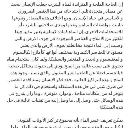
إن الحاجة الملحة و المتزايدة لمياه الشرب جعلت الإنسان يبحث
عن مصادر متجددة تلبي احتياجاته من هذا العنصر الضروري
والأساسي في حياة الإنسان . ومع اختلاف هذه المصادر وتنوعها
تباينت مواصفات المياه ونوعيتها ومدى صلاحيتها للشرب أو
للاستخدامات الاخرى. إن الماء كمادة كيماوية يعتبر مذيبا جيدا
للكثير من الاملاح و العناصر الموجودة في جوف الارض و التي
وصلت إلى الماء نتيجة مخالطته لجوف الارض والذي يعتبر
مستودعا للعناصر الكيماوية بمختلف أنواعها كأملاح الكالسيوم
والمغنيسيوم والحديد و المنغنيز والسيليكا. ولما كان استخدام مياه
تحتوي على نسب عالية من الملح يؤدي إلى حدوث مشاكل صحية
فيالجسم فضلا عن الطعم الغير المقبول والذي يسببه وجود هذه
الملح و بهذه التراكيز العالية ، فقد فكر الانسان ومنذ اقدم العصور
في طرق شتى في حل هذه المشكلة واستخدم في ذلك كل ما
يتوفر له من إمكانات متاحة ، وموارد متوفرة .. وما زال يتدرج في
هذه الوسائل حتى وصل إلى ما وصل إليه من تقنيات عالية في حل
هذه المشكلة .
يمكن تعريف عسر الماء بأنه مجموع تراكيز الأيونات القلوية:
الكالسيوم، المغنيسيوم، الباريوم، السترونسيوم في الماء . ولما