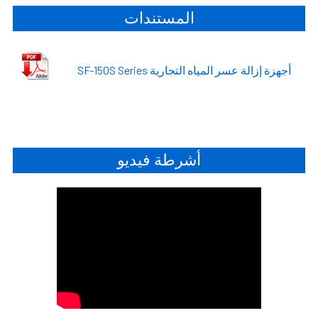
المستندات
أجهزة إزالة عسر المياه التجارية SF-150S Series
أشرطة فيديو