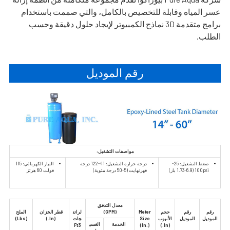
عسر المياه وقابلة للتخصيص بالكامل، والتي صممت باستخدام
برامج متقدمة 3D نماذج الكمبيوتر لإيجاد حلول دقيقة وحسب
الطلب.
رقم الموديل
مواصفات التشغيل:
ضغط التشغيل: 25-
درجة حرارة التشغيل: 41-122 درجة
التيار الكهربائي: 115
100psi (1.73-6.9 بار)
فهرنهايت (5-50 درجة مئوية)
فولت 60 هرتز
معدل التدفق
رقم
رقم
حجم
Meter
(GPM)
لراتن
قطر الخزان
الملح
الموديل
الموديل
الأنبوب
Size
جات
(In.)
(Lbs)
الخدمة
الغسي
Ft3
(In.)
(In.)