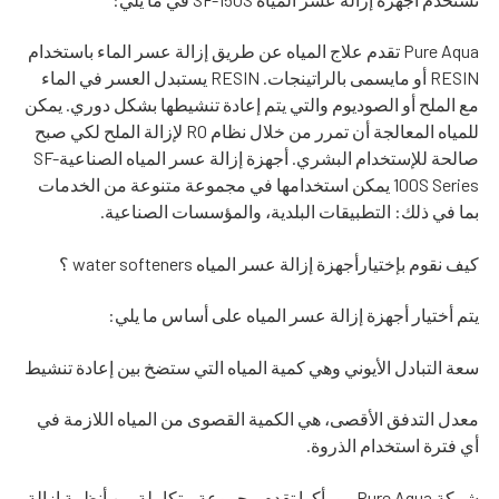
Pure Aqua تقدم علاج المياه عن طريق إزالة عسر الماء باستخدام
RESIN أو مايسمى بالراتينجات. RESIN يستبدل العسر في الماء
مع الملح أو الصوديوم والتي يتم إعادة تنشيطها بشكل دوري. يمكن
للمياه المعالجة أن تمرر من خلال نظام RO لإزالة الملح لكي صبح
صالحة للإستخدام البشري. أجهزة إزالة عسر المياه الصناعيةSF-
100S Series يمكن استخدامها في مجموعة متنوعة من الخدمات
بما في ذلك: التطبيقات البلدية، والمؤسسات الصناعية.
كيف نقوم بإختيارأجهزة إزالة عسر المياه water softeners ؟
يتم أختيار أجهزة إزالة عسر المياه على أساس ما يلي:
سعة التبادل الأيوني وهي كمية المياه التي ستضخ بين إعادة تنشيط
معدل التدفق الأقصى، هي الكمية القصوى من المياه اللازمة في
أي فترة استخدام الذروة.
شركة Pure Aqua بيورأكوا تقدم مجموعة متكاملة من أنظمة إزالة