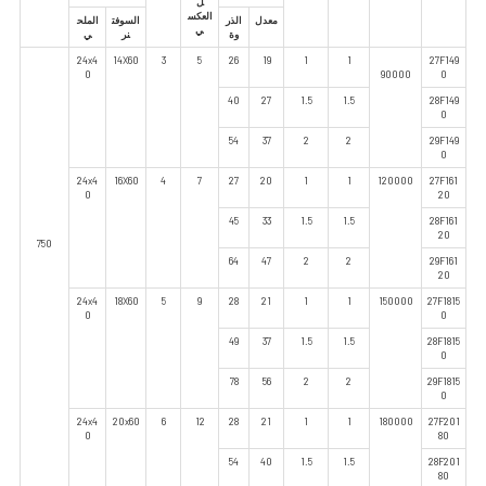
ل
العكس
معدل
الذر
السوفت
الملح
ي
وة
نر
ي
24x4
14X60
3
5
26
19
1
1
27F149
0
90000
0
40
27
1.5
1.5
28F149
0
54
37
2
2
29F149
0
24x4
16X60
4
7
27
20
1
1
120000
27F161
0
20
45
33
1.5
1.5
28F161
20
750
64
47
2
2
29F161
20
24x4
18X60
5
9
28
21
1
1
150000
27F1815
0
0
49
37
1.5
1.5
28F1815
0
78
56
2
2
29F1815
0
24x4
20x60
6
12
28
21
1
1
180000
27F201
0
80
54
40
1.5
1.5
28F201
80