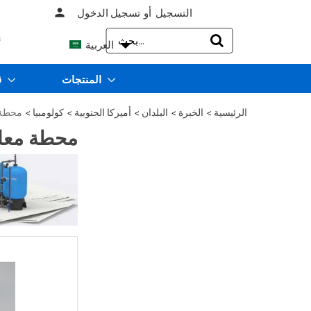
التسجيل
تسجيل الدخول
person
أو
Search


العربية
أ
Keyword:
المنتجات
قطع الغيار
الرئيسية
الخبرة
البلدان
أميركا الجنوبية
كولومبيا
محطة معالج
>
>
>
>
>
محطة معالجة مياه