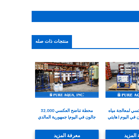
منتجات ذات صله
ي لمعالجة مياه
محطة تناضح العكسي 32,000
جالون في اليوم| جمهورية المالدي
المزيد
معرفة المزيد