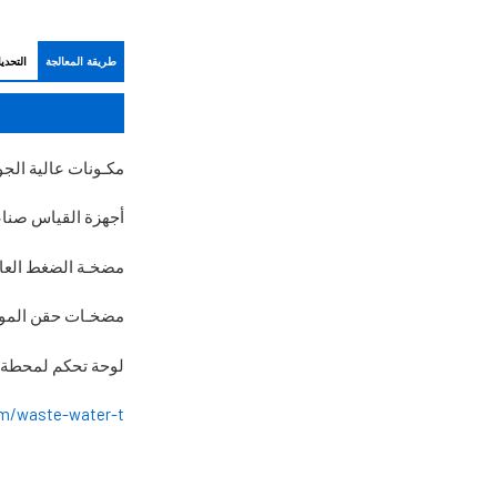
طريقة المعالجة
التحدي
مكـونات عالية الجو
أجهزة القياس صناعة 
مضخـة الضغط العا
مضخـات حقن المواد
لوحة تحكم لمحطة 
/waste-water-t...