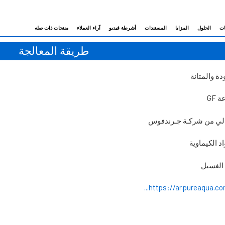
ات
الحلول
المزايا
المستندات
أشرطة فيديو
آراء العملاء
منتجات ذات صله
طريقة المعالجة
دة والمتانة
GF
لي من شركـة جـرندفوس
 الكيماوية
الغسيل
https://ar.pureaqua.com