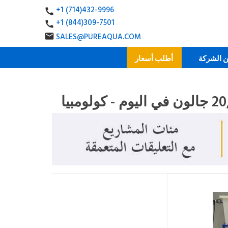
+1 (714)432-9996
call
+1 (844)309-7501
call
SALES@PUREAQUA.COM
email
أطلب أسعار