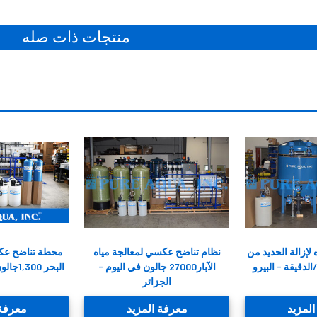
منتجات ذات صله
لإزالة الحديد من
نظام تناضح عكسي لمعالجة مياه
محطة تناضح عكس
الآبار27000 جالون في اليوم -
البحر 1,300جالون في اليوم | هايتي
الجزائر
لمزيد
معرفة المزيد
معرفة 