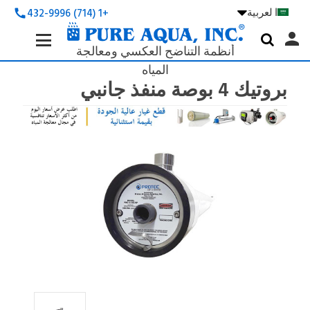
ا لعربية

+1 (714) 432-9996
call
Search
person

Keyword:
أنظمة التناضح العكسي ومعالجة
المياه
بروتيك 4 بوصة منفذ جانبي