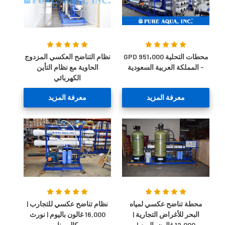
محطات التحلية 951،000 GPD
نظام التناضح العكسي المزدوج
- المملكة العربية السعودية
الحاوية مع نظام التأين
الكهربائي
معرفة المزيد
معرفة المزيد
محطة تناضح عكسي لمياه
نظام تناضح عكسي للتجارب |
البحر للأغراض التجارية |
16,000 غالون باليوم | نورث
12,000 غالون باليوم |
كالورينا