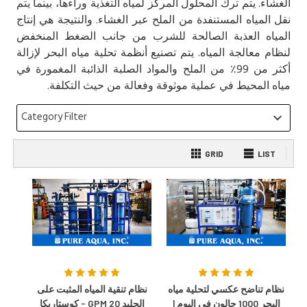
الغشاء. يتم ترك المحلول المركز لمياه التغذية وراءها، بينما يتم
نقل المياه المستنفدة من الملح عبر الغشاء. والنتيجة هي إنتاج
المياه العذبة الصالحة للشرب من جانب الضغط المنخفض
لنظام معالجة المياه. يتم تصنيع أنظمة تحلية مياه البحر لإزالة
أكثر من 99٪ من الملح والمواد الصلبة الذائبة المغمورة في
مياه المحيط في عملية موثوقة وفعالة من حيث التكلفة.
Category Filter
keyboard_arrow_down
GRID
LIST
نظام تناضح عكسي لتحلية مياه
نظام تنقية المياه المثبت على
البحر 1000 جالون في اليوم |
الجليد 20 GPM - كوستاريكا