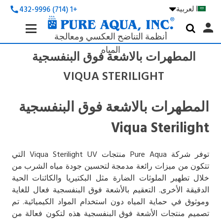
ا لعربية

+1 (714) 432-9996
call
Search
person

Keyword:
أنظمة التناضح العكسي ومعالجة
المياه
المطهرات بالاشعة فوق البنفسجية
VIQUA STERILIGHT
المطهرات بالاشعة فوق البنفسجية
Viqua Sterilight
توفر شركة Pure Aqua منتجات Viqua Sterilight UV التي
تتكون من ميزات رائعة مدمجة لتحسين جودة مياه الشرب من
خلال تطهير الملوثات الضارة مثل البكتيريا والكائنات الحية
الدقيقة الأخرى. التعقيم بالأشعة فوق البنفسجية فعال للغاية
وموثوق في حماية المياه دون استخدام المواد الكيميائية. تم
تصميم منتجات الأشعة فوق البنفسجية هذه لتكون فعالة من